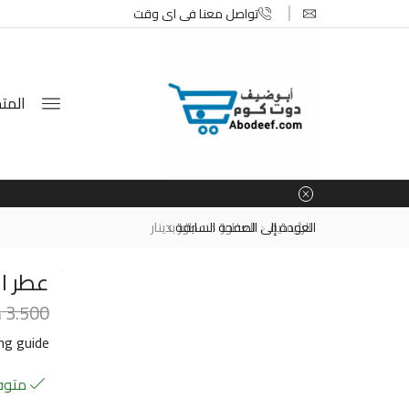
تواصل معنا في اي وقت
المتج
الرئيسية
العطور
العودة إلى الصفحة السابقة
عطور بدينار
عطر اغر
3.500
د
ing guide
متوفر