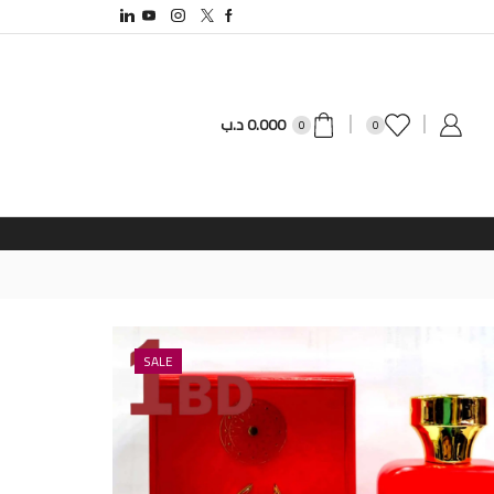
0.000
د.ب
0
0
SALE