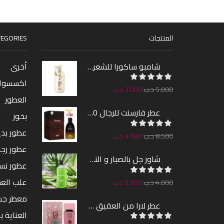
المنتجات
EGORIES
شامبو ساكورا للشعر 300مل
أخرى
اكسسوا
5.000
د.ب
3.000
د.ب
العطور
عطر فارسنت للرجال 100مل
بخور
عطور بدين
8.500
د.ب
3.500
د.ب
عطور رجا
شاور جل بالصبار و النعناع من ريفيل 1000مل
عطور نس
علب الع
4.000
د.ب
2.500
د.ب
معطر ج
عطر لارا من العقيق 100مل
العناية ب