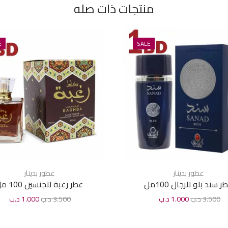
منتجات ذات صله
E
SALE
عطور بدينار
عطور بدينار
ر سند بلو للرجال 100مل
عطر رغبة للجنسين 100 مل
3.500
د.ب
1.000
د.ب
3.500
د.ب
1.000
د.ب