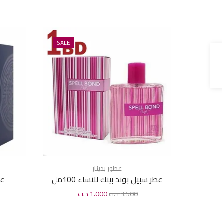
SALE
عطور بدينار
عطر سبيل بوند بينك للنساء 100مل
عط
3.500
د.ب
1.000
د.ب