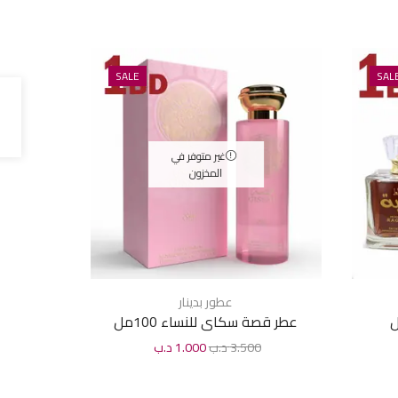
SALE
SAL
غير متوفر في
المخزون
عطور بدينار
عطر قصة سكاى للنساء 100مل
عطر قصة 
3.500
د.ب
1.000
د.ب
0