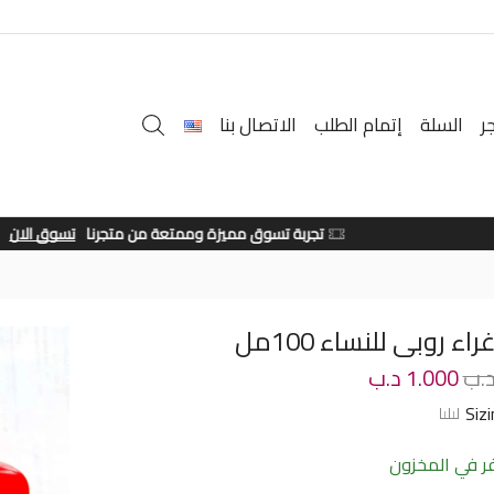
ر
السلة
إتمام الطلب
الاتصال بنا
تجربة تسوق مميزة وممتعة من متجرنا
تسوق الان
اء روبى للنساء 100مل
.ب
1.000
د.ب
Siz
 في المخزون