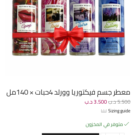
معطر جسم فيكتوريا وورلد 4حبات × 140مل
5.500
د.ب
3.500
د.ب
Sizing guide
متوفر في المخزون