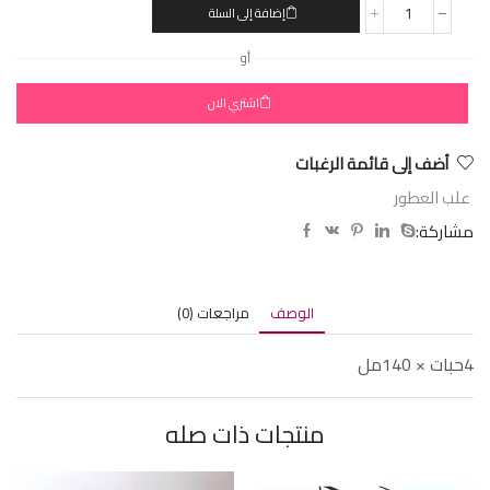
إضافة إلى السلة
أو
اشتري الان
أضف إلى قائمة الرغبات
علب العطور
مشاركة:
الوصف
مراجعات (0)
4حبات × 140مل
منتجات ذات صله