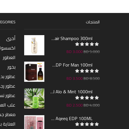
المنتجات
EGORIES
Sakura Hair Shampoo 300ml
أخرى
اكسسوا
BD
3.000
BD
5.000
العطور
Farcent EDP For Man 100ml
بخور
عطور بدين
BD
3.500
BD
8.500
عطور رجا
Revel Shower Gel Alo & Mint 1000ml
عطور نس
علب الع
BD
2.500
BD
4.000
معطر ج
Lara By AL Aqeeq EDP 100ML
العناية ب