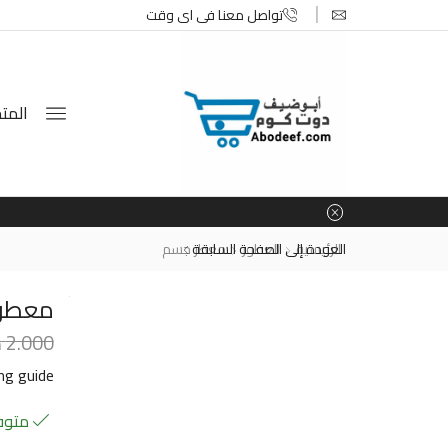
تواصل معنا في اي وقت
المتج
الرئيسية
العطور
العودة إلى الصفحة السابقة
معطر جسم
معطر جسم
2.000
د
ing guide
متوفر