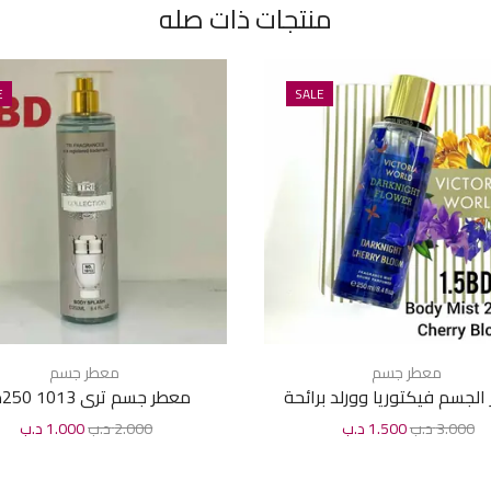
منتجات ذات صله
E
SALE
معطر جسم
معطر جسم
الجسم فيكتوريا وورلد برائحة
معطر جسم ترى 1013 250مل
شيرى بلوم 250 مل
3.000
د.ب
1.500
د.ب
2.000
د.ب
1.000
د.ب