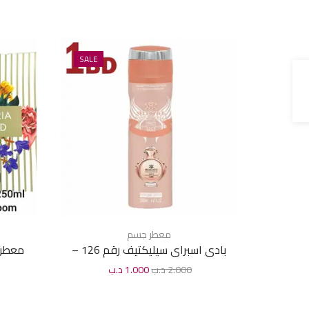
SALE
معطر جسم
بادى اسبراى سيليكتيف رقم 126 –
معطر 
200مل
2.000
د.ب
1.000
د.ب