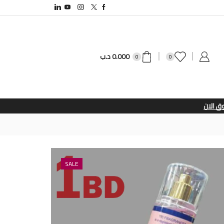
0.000
د.ب
0
0
SALE