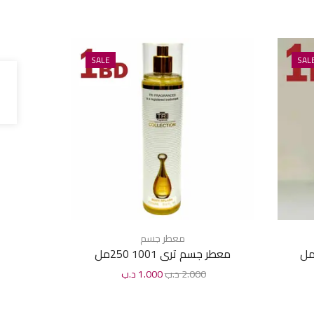
SALE
SAL
معطر جسم
معطر جسم ترى 1001 250مل
معطر جسم
2.000
د.ب
1.000
د.ب
0