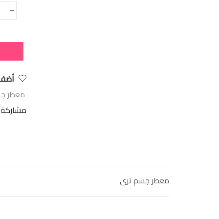
أضف 
معطر ج
مشاركة:
معطر جسم ترى