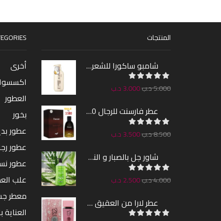
المنتجات
EGORIES
شامبو ساكورا للشعر 300مل
أخرى
اكسسوا
5.000
د.ب
3.000
د.ب
العطور
عطر فارسنت للرجال 100مل
بخور
عطور بدين
8.500
د.ب
3.500
د.ب
عطور رجا
شاور جل بالصبار و النعناع من ريفيل 1000مل
عطور نس
علب الع
4.000
د.ب
2.500
د.ب
معطر ج
عطر لارا من العقيق 100مل
العناية ب