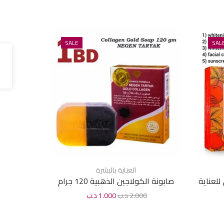
SALE
SAL
العناية بالبشرة
لعناية
صابونة الكولاجين الذهبية 120 جرام
كريم الو
2.000
د.ب
1.000
د.ب
0