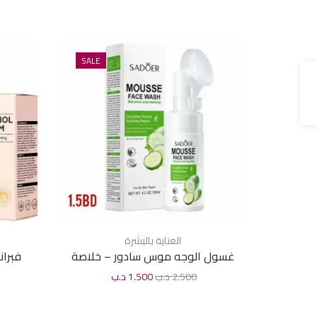
SALE
العناية بالبشرة
غسول الوجه موس سادور – خلاصة
فبرانت
الخيار 120 مل
2.500
د.ب
1.500
د.ب