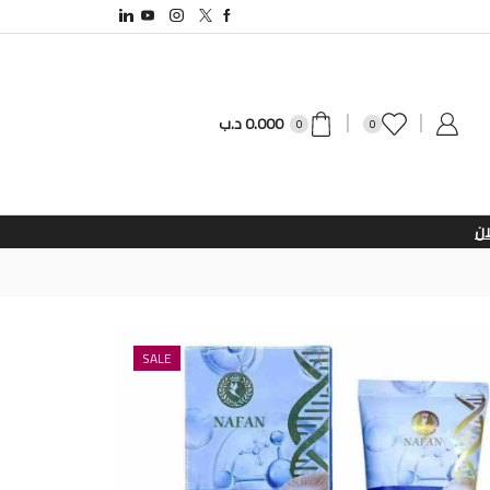
0.000
د.ب
0
0
SALE