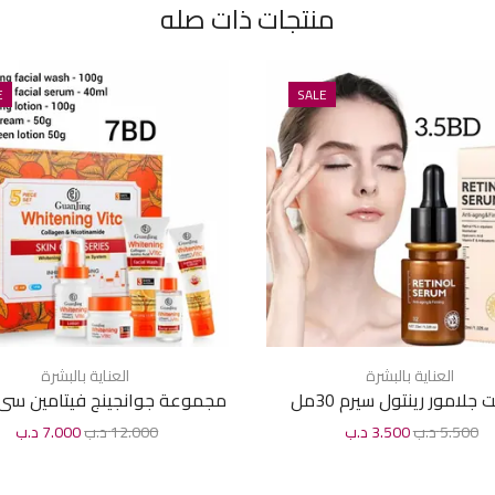
منتجات ذات صله
E
SALE
العناية بالبشرة
العناية بالبشرة
 جلامور رينتول سيرم 30مل
مجموعة جوانجينج فيتامين سى ل
بالبشرة 5حبات
5.500
د.ب
3.500
د.ب
12.000
د.ب
7.000
د.ب