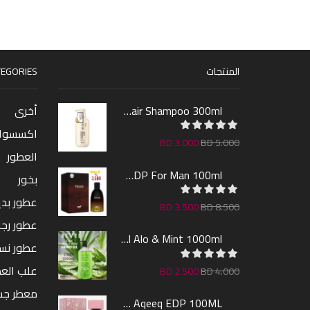
المنتجات
EGORIES
Sakura Hair Shampoo 300ml
أخرى
اكسسوا
BD
3.000
BD
5.000
العطور
Farcent EDP For Man 100ml
بخور
عطور بدين
BD
3.500
BD
8.500
عطور رجا
Revel Shower Gel Alo & Mint 1000ml
عطور نس
علب الع
BD
2.500
BD
4.000
معطر ج
Lara By AL Aqeeq EDP 100ML