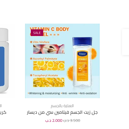
SALE
العناية بالجسم
ال
جل زيت الجسم فيتامين سي من ديسار
كريم
200 مل
3.500
د.ب
2.000
د.ب