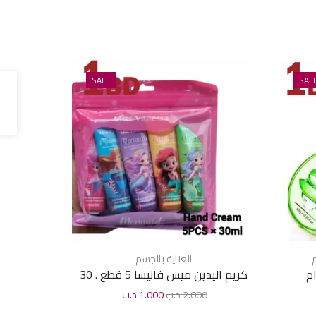
SALE
SAL
م
العناية بالجسم
كريم اليدين ميس فانيسا 5 قطع . 30
مل
2.000
د.ب
1.000
د.ب
0