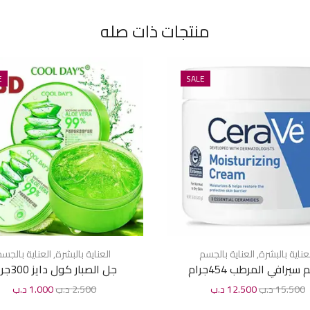
منتجات ذات صله
E
SALE
عناية بالبشرة
,
العناية بالجسم
العناية بالبشرة
,
العناية بالجس
 سيرافي المرطب 454جرام
جل الصبار كول دايز 300جرام
15.500
د.ب
12.500
د.ب
2.500
د.ب
1.000
د.ب