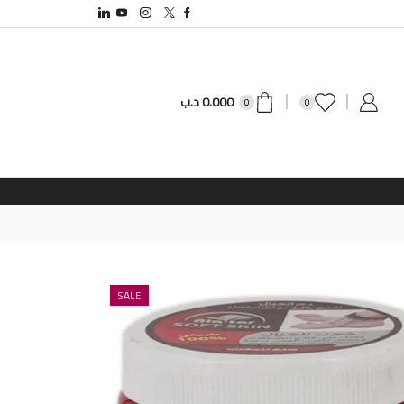
0.000
د.ب
0
0
SALE