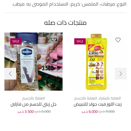
النوع: مرطبات، الملمس: كريم، الاستخدام الموصى به: مرطب.
منتجات ذات صله
SALE
SALE
العناية بالبشرة
,
العناية بالجسم
العناية بالجسم
زيت اللوز فيت جولد للتبييض
جل زيتي للجسم من فازلين
الفائق 1000 مل
إيسينشال إيفن تون 200 مل
9.000
د.ب
6.000
د.ب
6.000
د.ب
3.500
د.ب