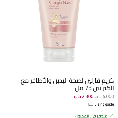
كريم فازلين لصحة اليدين والأظافر مع
الكيراتين 75 مل
4.000
د.ب
2.300
د.ب
Sizing guide
متوفر في المخزون