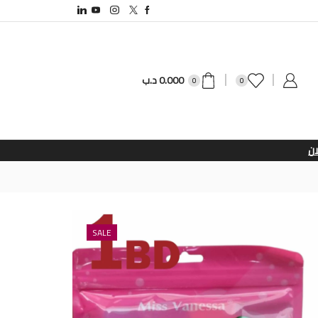
0.000
د.ب
0
0
SALE