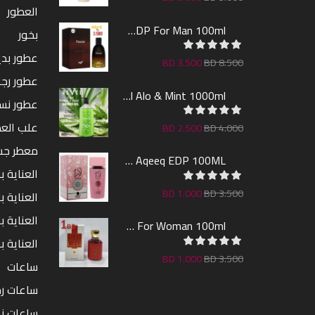
العطور
Farcent EDP For Man 100ml
بخور
عطور بدين
BD
3.500
BD
8.500
عطور رجا
Revel Shower Gel Alo & Mint 1000ml
عطور نس
علب الع
BD
2.500
BD
4.000
معطر ج
Lara By AL Aqeeq EDP 100ML
العناية ب
BD
1.000
BD
3.500
العناية 
العناية ب
CHI EDT For Woman 100ml
العناية ب
BD
1.000
BD
3.500
ساعات
ساعات رج
ساعات ن