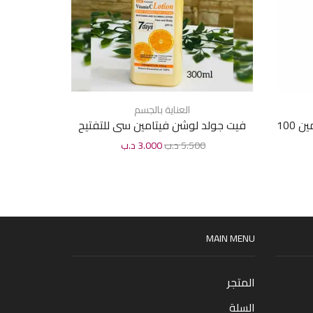
العناية بالجسم
العن
كريم بيرلاي جولدي الناعم للقدمين 100
فيت جولد لوشن فيتامين سى للتفتيح
سكرب للو
300مل
5.500
د.ب
3.000
د.ب
0
MAIN MENU
المتجر
السلة