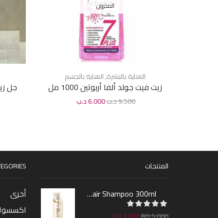
المخزون
العناية بالبشرة
,
العناية بالجسم
زيت فيت جولد ألفا أربوتين 1000 مل
جل زي
9.500
د.ب
6.000
د.ب
المنتجات
EGORIES
Sakura Hair Shampoo 300ml
أخرى
اكسسوا
BD
3.000
BD
5.000