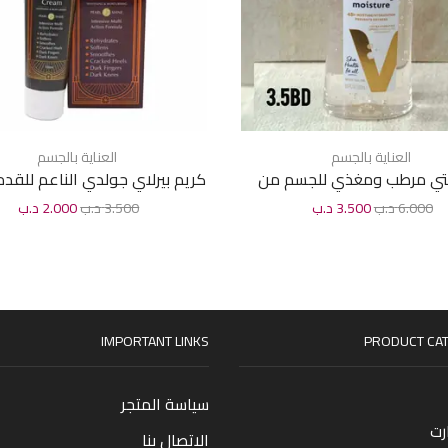
العناية بالجسم
العناية بالجسم
تي مرطب ومغذي للجسم من
فازلين 200 مل
مل
6.000
د.ب
3.500
د.ب
3.500
د.ب
2.000
د.ب
IMPORTANT LINKS
PRODUCT CAT
سياسة المتجر
رت
الاتصال بنا