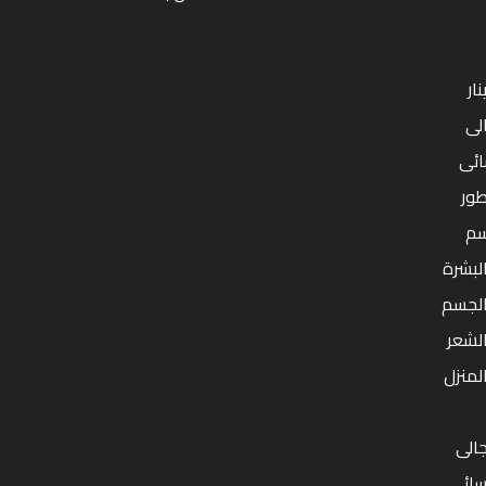
ار
لى
ائى
طور
سم
البشرة
بالجسم
الشعر
المنزل
الى
سائى