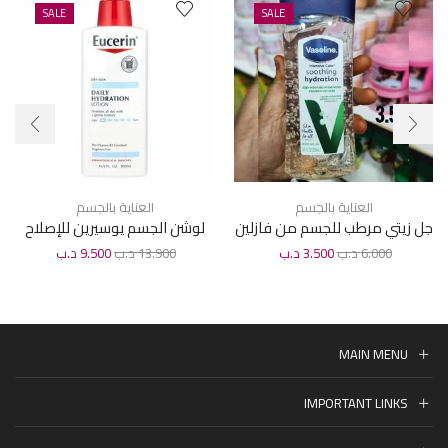
SALE
SALE
العناية بالجسم
العناية بالجسم
جل زيتي مرطب للجسم من فازلين
لوشن الجسم يوسيرين للإصلاح
200 مل
المكثف 500 مل
6.000
د.ب
3.500
د.ب
13.900
د.ب
9.500
د.ب
MAIN MENU
IMPORTANT LINKS