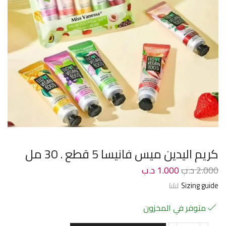
كريم اليدين ميس فانيسا 5 قطع . 30 مل
2.000
د.ب
1.000
د.ب
Sizing guide
متوفر في المخزون