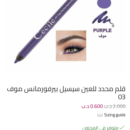
قلم محدد للعين سيسيل بيرفورمانس موف
03
2.000
د.ب
0.600
د.ب
Sizing guide
متوفر في المخزون