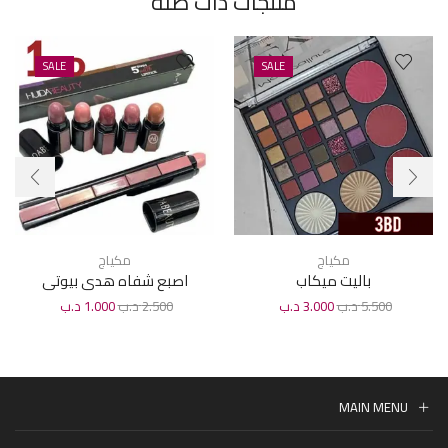
منتجات ذات صله
SALE
SALE
مكياج
مكياج
باليت ميكاب
اصبع شفاه هدى بيوتى
5.500
د.ب
3.000
د.ب
2.500
د.ب
1.000
د.ب
MAIN MENU