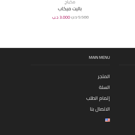
مكياج
باليت ميكاب
5.500
د.ب
3.000
د.ب
0
MAIN MENU
المتجر
السلة
إتمام الطلب
الاتصال بنا