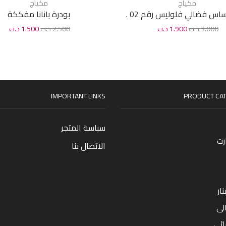
مكياج
مكياج
كريم أساس فضالي فلوليس رقم 02 .
بودرة بانانا مفككة
50 مل
3.000
د.ب
1.900
د.ب
2.500
د.ب
1.500
د.ب
IMPORTANT LINKS
PRODUCT CAT
سياسة المتجر
رت
الاتصال بنا
ار
لى
ائى