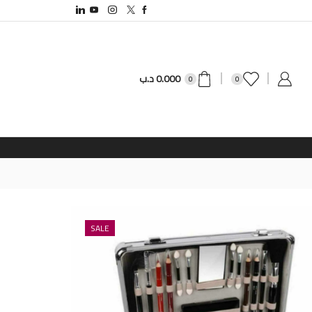
0.000
د.ب
0
0
SALE