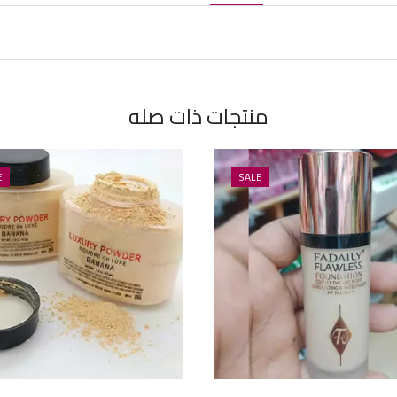
منتجات ذات صله
E
SALE