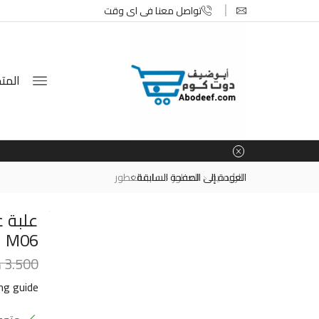
تواصل معنا في اي وقت
المتج
الرئيسية
العطور
العودة إلى الصفحة السابقة
علب العطور
M06
3.500
د
ing guide