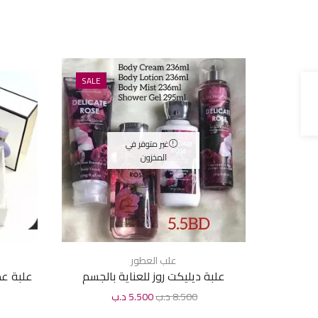
SALE
غير متوفر في
المخزون
علب العطور
علبة ديليكت روز للعناية بالجسم
علبة عطور فياس
8.500
د.ب
5.500
د.ب