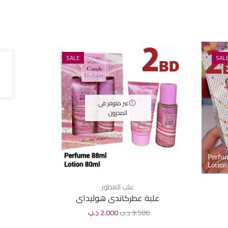
SALE
SAL
غير متوفر في
المخزون
علب العطور
علبة عطركاندى هوليداى
عل
3.500
د.ب
2.000
د.ب
0