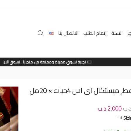
ر
السلة
إتمام الطلب
الاتصال بنا
تجربة تسوق مميزة وممتعة من متجرنا
تسوق الان
علبة عطر ميستكال اى اس 4حبات × 20مل
.ب
2.000
د.ب
Siz