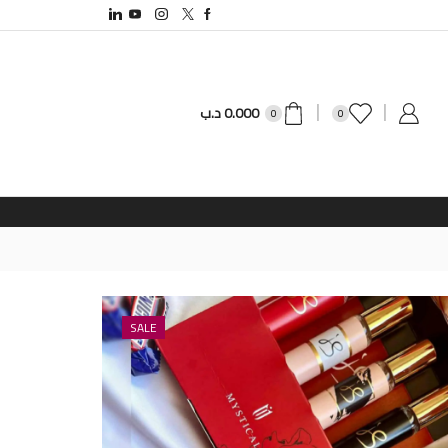
0.000
د.ب
0
0
SALE