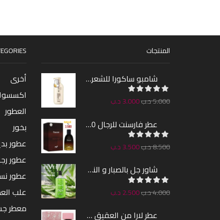
المنتجات
EGORIES
شامبو ساكورا للشعر 300مل
أخرى
اكسسوا
5.000
د.ب
3.000
د.ب
العطور
عطر فارسنت للرجال 100مل
بخور
عطور بدين
8.500
د.ب
3.500
د.ب
عطور رجا
شاور جل بالصبار و النعناع من ريفيل 1000مل
عطور نس
علب الع
4.000
د.ب
2.500
د.ب
معطر ج
عطر لارا من العقيق 100مل