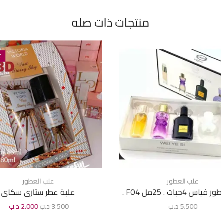
منتجات ذات صله
E
علب العطور
علب العطور
 4حبات . 25مل FO4 .
علبة عطر ستارى سكاى
5.500
د.ب
3.500
د.ب
2.000
د.ب