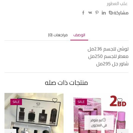
علب العطور
مشاركة:
الوصف
مراجعات (0)
لوشن للجسم 236مل
معطر للجسم 250مل
شاور جل 295مل
منتجات ذات صله
SALE
SALE
غير متوفر
في المخزون