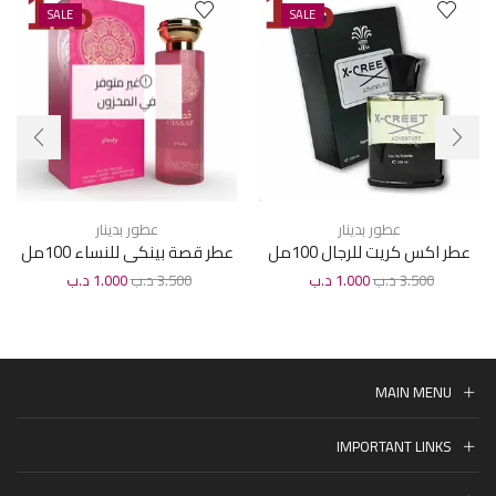
SALE
SALE
غير متوفر
في المخزون
عطور بدينار
عطور بدينار
عطر اكس كريت للرجال 100مل
عطر قصة بينكى للنساء 100مل
3.500
د.ب
1.000
د.ب
3.500
د.ب
1.000
د.ب
MAIN MENU
IMPORTANT LINKS