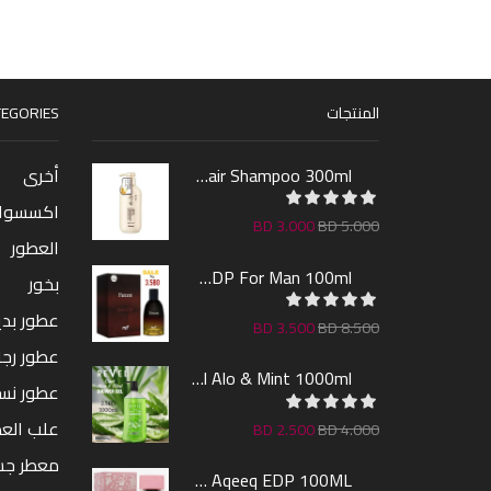
المنتجات
EGORIES
Sakura Hair Shampoo 300ml
أخرى
اكسسوا
BD
3.000
BD
5.000
العطور
Farcent EDP For Man 100ml
بخور
عطور بدين
BD
3.500
BD
8.500
عطور رجا
Revel Shower Gel Alo & Mint 1000ml
عطور نس
علب الع
BD
2.500
BD
4.000
معطر ج
Lara By AL Aqeeq EDP 100ML