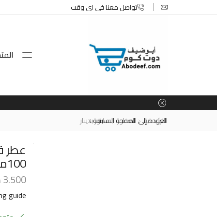
تواصل معنا في اي وقت
المتج
الرئيسية
العطور
العودة إلى الصفحة السابقة
عطور بدينار
عطر ق
100مل
3.500
د
ing guide