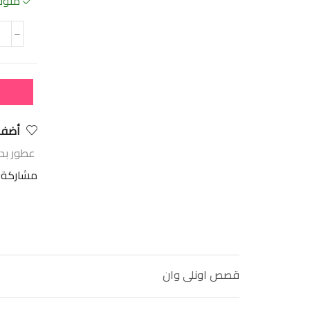
متوفر
أضف 
عطور بدي
مشاركة:
قصص اونلى وان