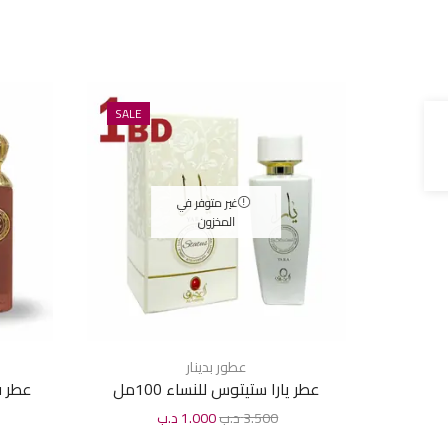
SALE
غير متوفر في
المخزون
عطور بدينار
عطر يارا ستيتوس للنساء 100مل
عطر قص
3.500
د.ب
1.000
د.ب