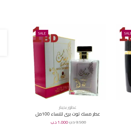
SALE
SAL
عطور بدينار
عطر مسك توت برى للنساء 100مل
عطر قصة 
3.500
د.ب
1.000
د.ب
0