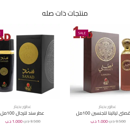
منتجات ذات صله
E
SALE
عطور بدينار
عطور بدينار
تى ليالينا للجنسين 100مل
عطر سند للرجال 100مل
3.500
د.ب
1.000
د.ب
3.500
د.ب
1.000
د.ب