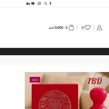
0.000
د.ب
0
0
SALE