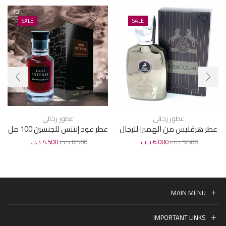
SALE
SALE
عطور رجالى
عطور رجالى
عطر هرقليس من الهمبرا للرجال
عطر عود إنتنس للجنسين 100 مل
100مل
9.500
د.ب
6.000
د.ب
8.500
د.ب
4.500
د.ب
MAIN MENU
IMPORTANT LINKS