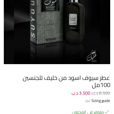
عطر سيوف اسود من خليف للجنسين
100مل
8.500
د.ب
3.500
د.ب
Sizing guide
متوفر في المخزون