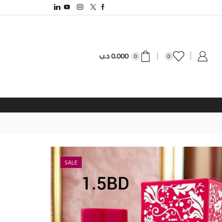
0.000
د.ب
0
0
SALE