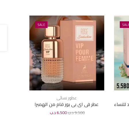
SALE
SAL
عطور نسائى
عط
 للنساء
عطر فى اى بى بور فام من الهمبرا
عطر قصة ك
للنساء 100مل
9.500
د.ب
6.500
د.ب
0