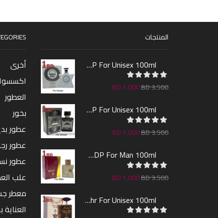
المنتجات
EGORIES
Monsieur Silver EDP For Unisex 100ml
أخرى
اكسسوا
BD
1.000
BD
3.500
العطور
Majestic Oud EDP For Unisex 100ml
بخور
عطور بدين
BD
1.000
BD
3.500
عطور رجا
Bullet EDP For Man 100ml
عطور نس
علب الع
BD
1.000
BD
3.500
معطر ج
Ameer Oud AL Fakhr For Unisex 100ml
العناية ب