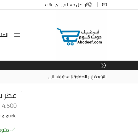
تواصل معنا في اي وقت
المتج
الرئيسية
العطور
العودة إلى الصفحة السابقة
عطور نسائى
عطر سا
4.500
د
ing guide
متوفر