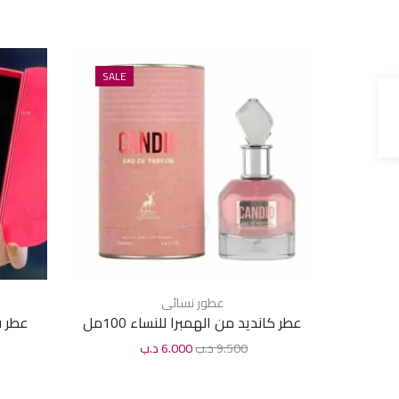
SALE
عطور نسائى
عطر كانديد من الهمبرا للنساء 100مل
عطر قص
9.500
د.ب
6.000
د.ب