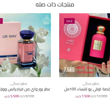
منتجات ذات صله
E
SALE
عطور نسائى
عطور نسائى
ة اونلى يو للنساء 100مل
عطر يور واي من فراجرانس وورلد
100 مل
12.000
د.ب
7.500
د.ب
8.500
د.ب
5.500
د.ب