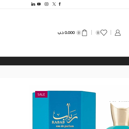
0.000
د.ب
0
0
SALE