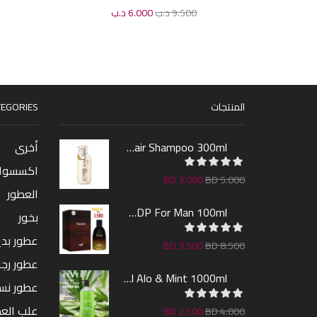
مل
9.500
د.ب
6.000
د.ب
المنتجات
EGORIES
Sakura Hair Shampoo 300ml
أخرى
اكسسوا
BD
3.000
BD
5.000
العطور
Farcent EDP For Man 100ml
بخور
عطور بدين
BD
3.500
BD
8.500
عطور رجا
Revel Shower Gel Alo & Mint 1000ml
عطور نس
علب الع
BD
2.500
BD
4.000