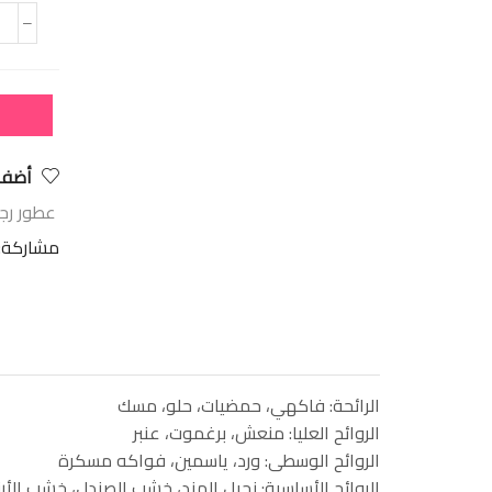
أضف 
عطور رج
مشاركة:
الرائحة: فاكهي، حمضيات، حلو، مسك
الروائح العليا: منعش، برغموت، عنبر
الروائح الوسطى: ورد، ياسمين، فواكه مسكرة
الروائح الأساسية: نجيل الهند، خشب الصندل، خشب الأرز، 