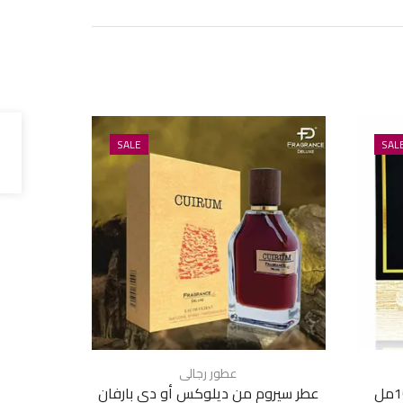
SALE
SAL
عطور رجالى
عط
عطر سيروم من ديلوكس أو دي بارفان