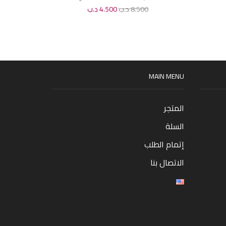
للرجال 100 مل
8.500
د.ب
4.500
د.ب
0
MAIN MENU
المتجر
السلة
إتمام الطلب
الاتصال بنا