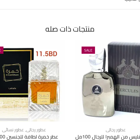
منتجات ذات صله
E
SALE
عطور رجالى
عطور رجالى
,
عطور نسائى
س من الهمبرا للرجال 100مل
عطر خمرة لطافة للجنسين 100مل