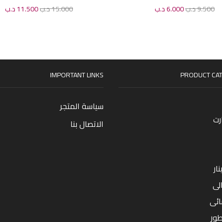
9.500
د.ب
6.000
د.ب
15.000
د.ب
11.500
د.ب
IMPORTANT LINKS
PRODUCT CAT
سياسة المتجر
رت
الاتصال بنا
ار
لى
ائى
طور