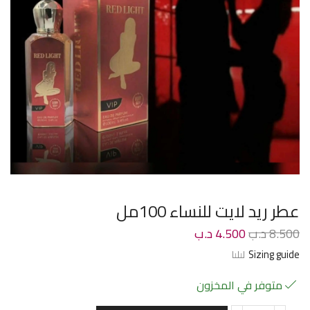
عطر ريد لايت للنساء 100مل
8.500
د.ب
4.500
د.ب
Sizing guide
متوفر في المخزون