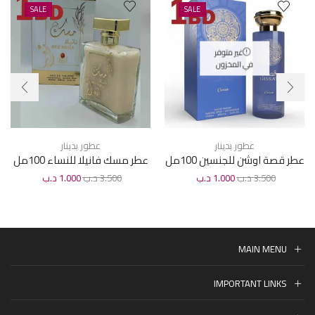
SALE
SALE
غير متوفر
في المخزون
عطور بدينار
عطور بدينار
عطر قصة اوشن للجنسين 100مل
عطر مسك فانيلا للنساء 100مل
3.500
د.ب
1.000
د.ب
3.500
د.ب
1.000
د.ب
MAIN MENU
IMPORTANT LINKS