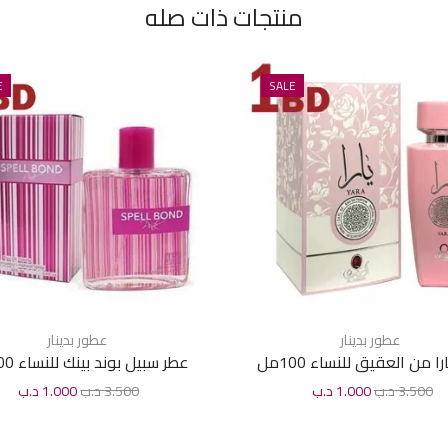
منتجات ذات صله
E
SALE
عطور بدينار
عطور بدينار
ا من العقيق للنساء 100مل
عطر سبيل بوند بينك للنساء 100مل
3.500
د.ب
1.000
د.ب
3.500
د.ب
1.000
د.ب