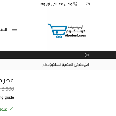
تواصل معنا في اي وقت
المتج
الرئيسية
العطور
العودة إلى الصفحة السابقة
عطور بدينار
عطر جري
3.500
د
ing guide
متوفر