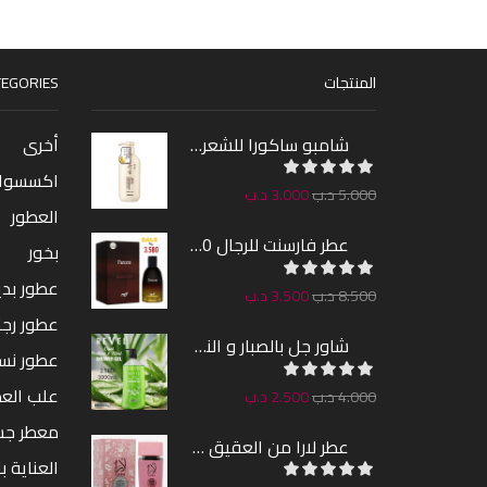
المنتجات
EGORIES
شامبو ساكورا للشعر 300مل
أخرى
اكسسوا
5.000
د.ب
3.000
د.ب
العطور
عطر فارسنت للرجال 100مل
بخور
عطور بدين
8.500
د.ب
3.500
د.ب
عطور رجا
شاور جل بالصبار و النعناع من ريفيل 1000مل
عطور نس
علب الع
4.000
د.ب
2.500
د.ب
معطر ج
عطر لارا من العقيق 100مل
العناية ب