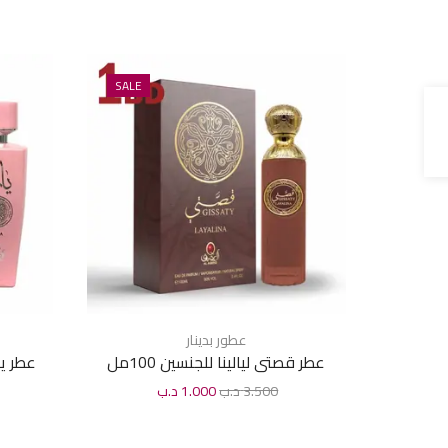
SALE
عطور بدينار
عطر قصتى ليالينا للجنسين 100مل
عطر يار
3.500
د.ب
1.000
د.ب