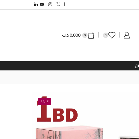
0.000
د.ب
0
0
SALE