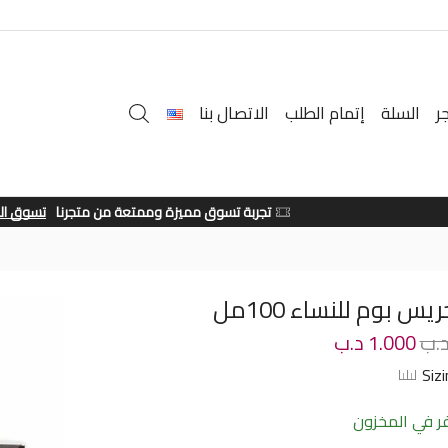
ر
السلة
إتمام الطلب
الاتصال بنا
تجربة تسوق مميزة وممتعة من متجرنا
تسوق الان
س بوم للنساء 100مل
.ب
1.000
د.ب
Siz
 في المخزون