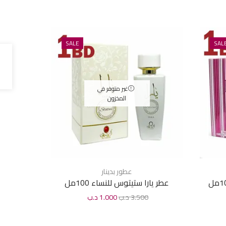
SALE
SAL
غير متوفر في
المخزون
عطور بدينار
عطر يارا ستيتوس للنساء 100مل
عطر اكس
3.500
د.ب
1.000
د.ب
0