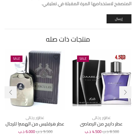
المتصفح لاستخدامها المرة المقبلة في تعليقي.
منتجات ذات صله
SALE
SALE
عطور رجالى
عطور رجالى
عطر داريج من الرصاصى
عطر هرقليس من الهمبرا للرجال
للرجال100مل
100مل
8.500
د.ب
4.500
د.ب
9.500
د.ب
6.000
د.ب