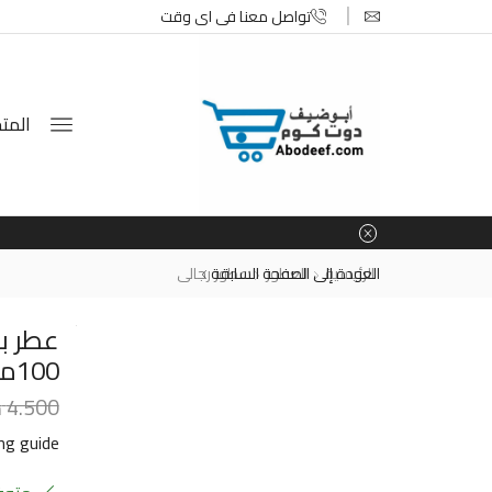
تواصل معنا في اي وقت
المتج
الرئيسية
العطور
العودة إلى الصفحة السابقة
عطور رجالى
عطر ب
100مل
4.500
د
ing guide