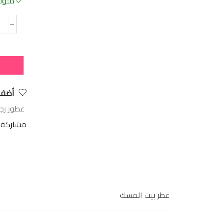
متوفر
أضف 
عطور رج
مشاركة:
عطر بيت المسك