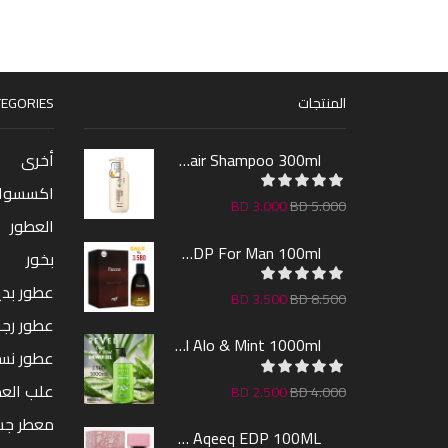
المنتجات
EGORIES
Sakura Hair Shampoo 300ml
أخرى
اكسسوا
BD
3.000
BD
5.000
العطور
Farcent EDP For Man 100ml
بخور
عطور بدين
BD
3.500
BD
8.500
عطور رجا
Revel Shower Gel Alo & Mint 1000ml
عطور نس
علب الع
BD
2.500
BD
4.000
معطر ج
Lara By AL Aqeeq EDP 100ML