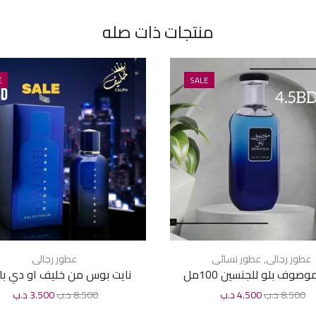
منتجات ذات صله
E
SALE
عطور رجالى
,
عطور نسائى
عطور رجالى
صوف بلو للجنسين 100مل
نايت بوس من خليف او دي با
للرجال 100 مل
8.500
د.ب
4.500
د.ب
8.500
د.ب
3.500
د.ب