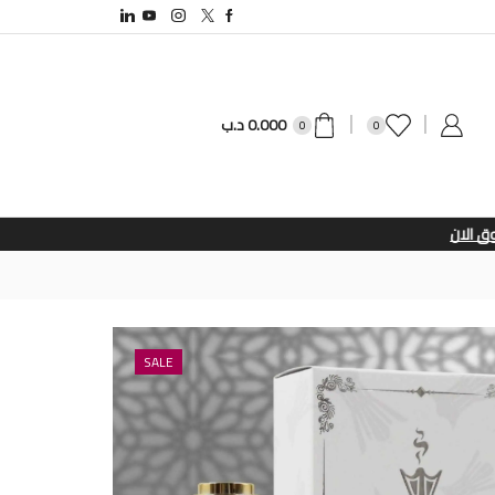
0.000
د.ب
0
0
SALE