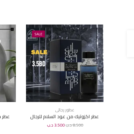
SALE
عطور رجالى
عطر اكزوتيك من عود السلام للرجال
عطر مو
100مل
8.500
د.ب
3.500
د.ب