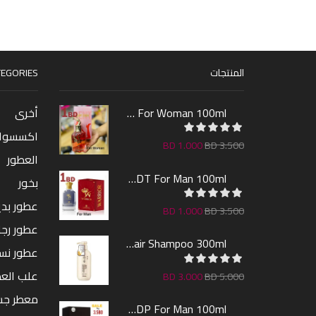
المنتجات
EGORIES
Bent Jeran EDP For Woman 100ml
أخرى
اكسسوا
BD
1.000
BD
3.500
العطور
Warrior EDT For Man 100ml
بخور
عطور بدين
BD
1.000
BD
3.500
عطور رجا
Sakura Hair Shampoo 300ml
عطور نس
علب الع
BD
3.000
BD
5.000
معطر ج
Farcent EDP For Man 100ml