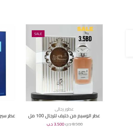
SALE
عطور رجالى
عطر الوسيم من خليف للرجال 100 مل
8.500
د.ب
3.500
د.ب