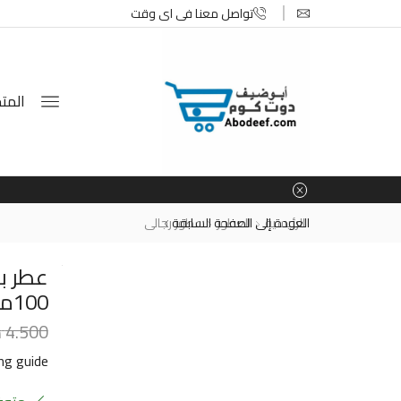
تواصل معنا في اي وقت
المتج
الرئيسية
العطور
العودة إلى الصفحة السابقة
عطور رجالى
عطر بو
100مل
4.500
د
ing guide