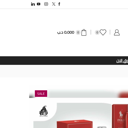
0.000
د.ب
0
0
SALE