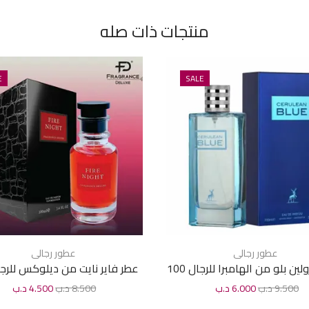
منتجات ذات صله
E
SALE
عطور رجالى
عطور رجالى
عطر سيرولين بلو من الهامبرا للرجال 100
مل
مل
9.500
د.ب
6.000
د.ب
8.500
د.ب
4.500
د.ب