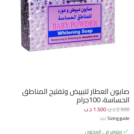
صابون العطار لتبييض وتفتيح المناطق
الحساسة، 100جرام
2.500
د.ب
1.500
د.ب
Sizing guide
متوفر في المخزون