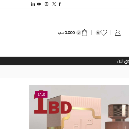
0.000
د.ب
0
0
SALE