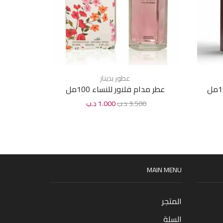
عطور بدينار
عطر مدام فلاور للنساء 100مل
عطر قصة
3.500
د.ب
1.000
د.ب
0
MAIN MENU
المتجر
السلة