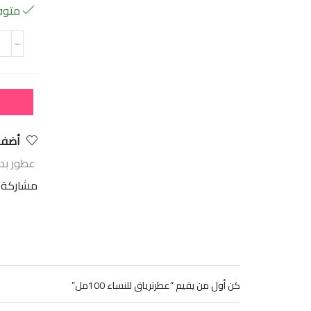
متوفر
أضف 
عطور بدي
مشاركة:
كن أول من يقيم “عطرترياق للنساء 100مل”