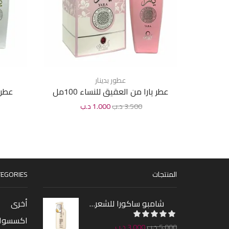
عطور بدينار
عطر يارا من العقيق للنساء 100مل
عطر ي
3.500
د.ب
1.000
د.ب
المنتجات
EGORIES
شامبو ساكورا للشعر 300مل
أخرى
اكسسوا
5.000
د.ب
3.000
د.ب