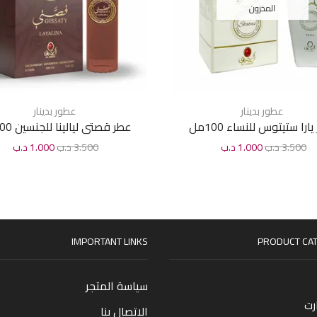
المخزون
عطور بدينار
عطور بدينار
ارا ستيتوس للنساء 100مل
عطر قصتى ليالينا للجنسين 100مل
3.500
د.ب
1.000
د.ب
3.500
د.ب
1.000
د.ب
IMPORTANT LINKS
PRODUCT CAT
سياسة المتجر
رت
الاتصال بنا