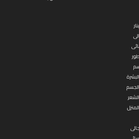
ار
لى
ائى
طور
سم
البشرة
بالجسم
الشعر
المنزل
الى
سائى