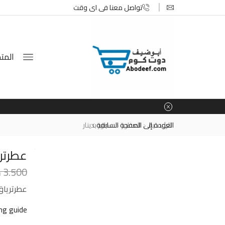
تواصل معنا في اي وقت
المتج
الرئيسية
العطور
العودة إلى الصفحة السابقة
عطور بدينار
عطرتريا
3.500
د
عطرترياق لل
ing guide