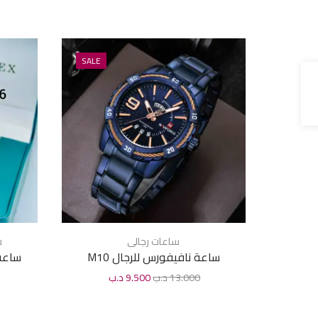
SALE
ساعات رجالى
س
ساعة نافيفورس للرجال M10
ساعة 
13.000
د.ب
9.500
د.ب