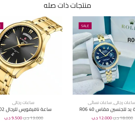
منتجات ذات صله
E
SALE
اعات رجالى
,
ساعات نسائى
ساعات رجالى
يد للجنسين مقاس 40 R06
ساعة نافيفورس للرجال M02
18.000
د.ب
12.000
د.ب
13.000
د.ب
9.500
د.ب