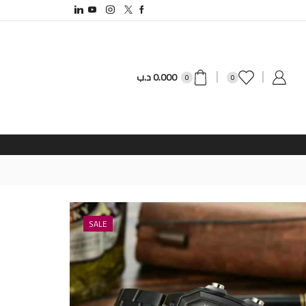
0.000
د.ب
0
0
SALE