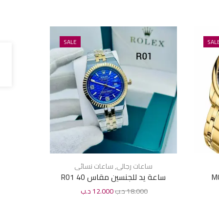
SALE
SAL
ساعات رجالى
,
ساعات نسائى
ساع
ساعة يد للجنسين مقاس 40 R01
ساعة يد 
18.000
د.ب
12.000
د.ب
00