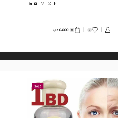
0.000
د.ب
0
0
SALE