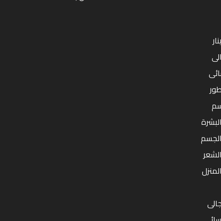
ار
لى
ائى
طور
سم
البشرة
بالجسم
الشعر
المنزل
الى
سائى