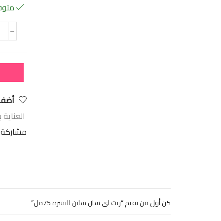
متوفر
أضف 
العناية ب
مشاركة:
كن أول من يقيم “زيت اى سان شاين للبشرة 75مل”