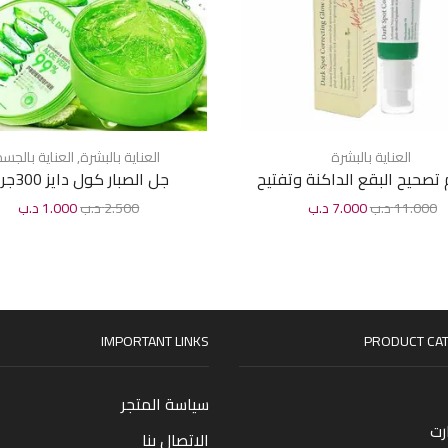
العناية بالبشرة
العناية بالبشرة
,
العناية بالجس
تصحيح البقع الداكنة وتفتيح
جل الصبار كول دايز 300جرام
ة من أكسيس واي – 50 مل
11.000
د.ب
7.000
د.ب
2.500
د.ب
1.000
د.ب
IMPORTANT LINKS
PRODUCT CAT
سياسة المتجر
رت
الاتصال بنا