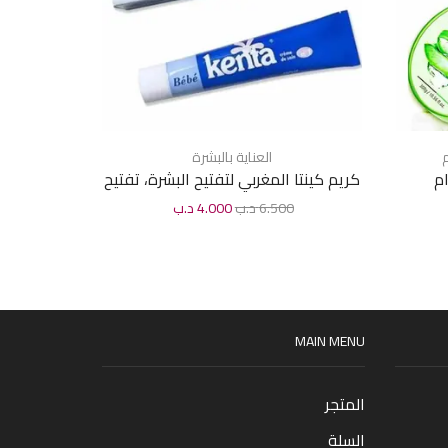
م
العناية بالبشرة
كريم كينتا المغربي لتفتيح البشرة، تفتيح
كريم ريتنو
المناطق الحساسة 30 جرام
6.500
د.ب
4.000
د.ب
0
MAIN MENU
المتجر
السلة