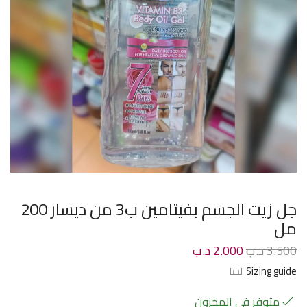
جل زيت الجسم بفيتامين ب3 من ديسار 200
مل
3.500
د.ب
2.000
د.ب
Sizing guide
متوفر في المخزون