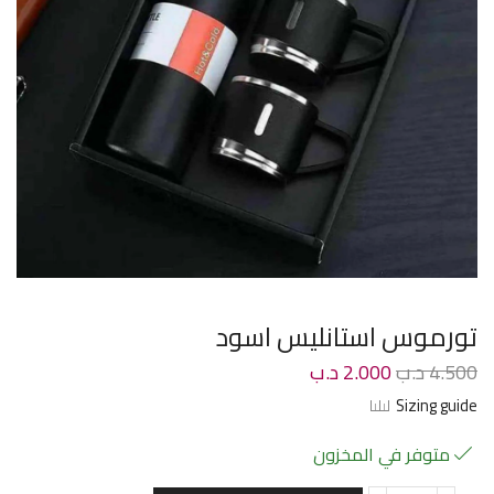
تورموس استانليس اسود
4.500
د.ب
2.000
د.ب
Sizing guide
متوفر في المخزون