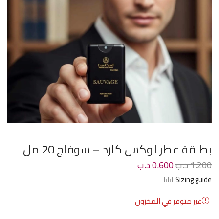
بطاقة عطر لوكس كارد – سوفاج 20 مل
1.200
د.ب
0.600
د.ب
Sizing guide
غير متوفر في المخزون